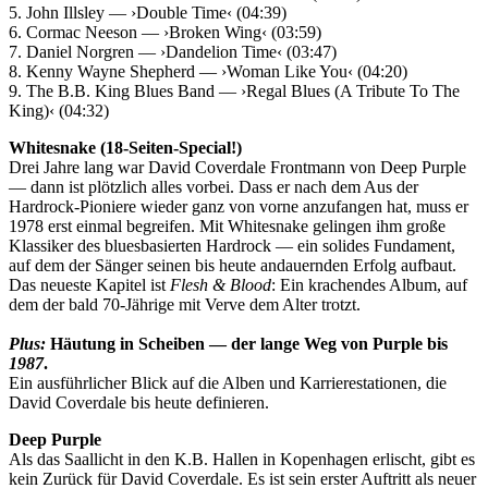
5. John Illsley — ›Double Time‹ (04:39)
6. Cormac Neeson — ›Broken Wing‹ (03:59)
7. Daniel Norgren — ›Dandelion Time‹ (03:47)
8. Kenny Wayne Shepherd — ›Woman Like You‹ (04:20)
9. The B.B. King Blues Band — ›Regal Blues (A Tribute To The
King)‹ (04:32)
Whitesnake (18-Seiten-Special!)
Drei Jahre lang war David Coverdale Frontmann von Deep Purple
— dann ist plötzlich alles vorbei. Dass er nach dem Aus der
Hardrock-Pioniere wieder ganz von vorne anzufangen hat, muss er
1978 erst einmal begreifen. Mit Whitesnake gelingen ihm große
Klassiker des bluesbasierten Hardrock — ein solides Fundament,
auf dem der Sänger seinen bis heute andauernden Erfolg aufbaut.
Das neueste Kapitel ist
Flesh & Blood
: Ein krachendes Album, auf
dem der bald 70-Jährige mit Verve dem Alter trotzt.
Plus:
Häutung in Scheiben — der lange Weg von Purple bis
1987
.
Ein ausführlicher Blick auf die Alben und Karrierestationen, die
David Coverdale bis heute definieren.
Deep Purple
Als das Saallicht in den K.B. Hallen in Kopenhagen erlischt, gibt es
kein Zurück für David Coverdale. Es ist sein erster Auftritt als neuer