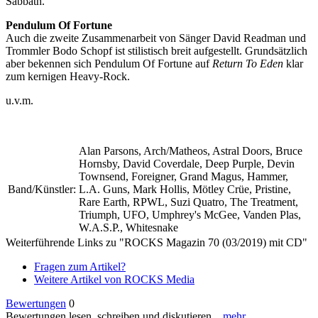
Sabbath.
Pendulum Of Fortune
Auch die zweite Zusammenarbeit von Sänger David Readman und
Trommler Bodo Schopf ist stilistisch breit aufgestellt. Grundsätzlich
aber bekennen sich Pendulum Of Fortune auf
Return To Eden
klar
zum kernigen Heavy-Rock.
u.v.m.
Alan Parsons, Arch/Matheos, Astral Doors, Bruce
Hornsby, David Coverdale, Deep Purple, Devin
Townsend, Foreigner, Grand Magus, Hammer,
Band/Künstler:
L.A. Guns, Mark Hollis, Mötley Crüe, Pristine,
Rare Earth, RPWL, Suzi Quatro, The Treatment,
Triumph, UFO, Umphrey's McGee, Vanden Plas,
W.A.S.P., Whitesnake
Weiterführende Links zu "ROCKS Magazin 70 (03/2019) mit CD"
Fragen zum Artikel?
Weitere Artikel von ROCKS Media
Bewertungen
0
Bewertungen lesen, schreiben und diskutieren...
mehr