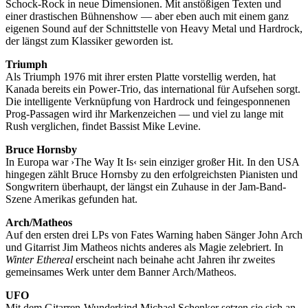
Schock-Rock in neue Dimensionen. Mit anstößigen Texten und
einer drastischen Bühnenshow — aber eben auch mit einem ganz
eigenen Sound auf der Schnittstelle von Heavy Metal und Hardrock,
der längst zum Klassiker geworden ist.
Triumph
Als Triumph 1976 mit ihrer ersten Platte vorstellig werden, hat
Kanada bereits ein Power-Trio, das international für Aufsehen sorgt.
Die intelligente Verknüpfung von Hardrock und feingesponnenen
Prog-Passagen wird ihr Markenzeichen — und viel zu lange mit
Rush verglichen, findet Bassist Mike Levine.
Bruce Hornsby
In Europa war ›The Way It Is‹ sein einziger großer Hit. In den USA
hingegen zählt Bruce Hornsby zu den erfolgreichsten Pianisten und
Songwritern überhaupt, der längst ein Zuhause in der Jam-Band-
Szene Amerikas gefunden hat.
Arch/Matheos
Auf den ersten drei LPs von Fates Warning haben Sänger John Arch
und Gitarrist Jim Matheos nichts anderes als Magie zelebriert. In
Winter Ethereal
erscheint nach beinahe acht Jahren ihr zweites
gemeinsames Werk unter dem Banner Arch/Matheos.
UFO
Mit dem Gitarren-Wunderkind Michael Schenker setzen sie sich an