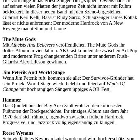
Der vormalige Judas Priest-Sänger Tim „Ripper“ Owens hat sich
auf seinen vielen Platten der jüngeren Zeit nicht immer mit Ruhm
bekleckert. In dieser neuen Band mit den Szene-Urgesteinen
Gitarrist Keri Kelli, Bassist Rudy Sarzo, Schlagzeuger James Kottak
lässt er nichts anbrennen: Der moderne Hardrock von A New
Revenge macht Sinn und Laune.
The Mute Gods
Mit
Atheists And Believers
veröffentlichen The Mute Gods ihr
drittes Album in vier Jahren. Als Gast konnten die zwischen Art-Pop
und modernem Prog changierenden Briten unter anderem Rush-
Gitarrist Alex Lifeson gewinnen.
Jim Peterik And World Stage
Wenn Jim Peterik ruft, kommen sie alle: Der Survivor-Gründer hat
sein Projekt World Stage wiederbelebt und feiert auf
Winds Of
Change
mit hochrangigen Sängern üppiges AOR-Fest.
Hammer
Das Quintett aus der Bay Area zählt wohl zu den kuriosesten
Fußnoten der Rockgeschichte. Ihr einziges Album aus dem Jahr
1970 darf sich rühmen, irgendwo zwischen frühem Hardrock,
Progressive- und Jazzrock völlig eigenständig zu klingen.
Reese Wynans
Sein vielfältiges Keyboardspiel wurde und wird hochgeschätzt von