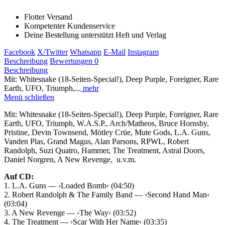
Flotter Versand
Kompetenter Kundenservice
Deine Bestellung unterstützt Heft und Verlag
Facebook
X/Twitter
Whatsapp
E-Mail
Instagram
Beschreibung
Bewertungen
0
Beschreibung
Mit: Whitesnake (18-Seiten-Special!), Deep Purple, Foreigner, Rare
Earth, UFO, Triumph,...
mehr
Menü schließen
Mit: Whitesnake (18-Seiten-Special!), Deep Purple, Foreigner, Rare
Earth, UFO, Triumph, W.A.S.P., Arch/Matheos, Bruce Hornsby,
Pristine, Devin Townsend, Mötley Crüe, Mute Gods, L.A. Guns,
Vanden Plas, Grand Magus, Alan Parsons, RPWL, Robert
Randolph, Suzi Quatro, Hammer, The Treatment, Astral Doors,
Daniel Norgren, A New Revenge, u.v.m.
Auf CD:
1. L.A. Guns — ›Loaded Bomb‹ (04:50)
2. Robert Randolph & The Family Band — ›Second Hand Man‹
(03:04)
3. A New Revenge — ›The Way‹ (03:52)
4. The Treatment — ›Scar With Her Name‹ (03:35)