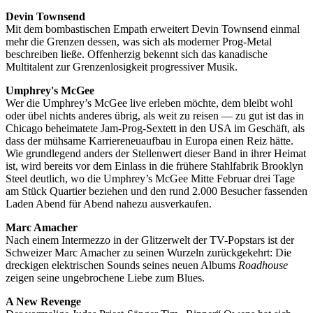
Devin Townsend
Mit dem bombastischen Empath erweitert Devin Townsend einmal
mehr die Grenzen dessen, was sich als moderner Prog-Metal
beschreiben ließe. Offenherzig bekennt sich das kanadische
Multitalent zur Grenzenlosigkeit progressiver Musik.
Umphrey's McGee
Wer die Umphrey’s McGee live erleben möchte, dem bleibt wohl
oder übel nichts anderes übrig, als weit zu reisen — zu gut ist das in
Chicago beheimatete Jam-Prog-Sextett in den USA im Geschäft, als
dass der mühsame Karriereneuaufbau in Europa einen Reiz hätte.
Wie grundlegend anders der Stellenwert dieser Band in ihrer Heimat
ist, wird bereits vor dem Einlass in die frühere Stahlfabrik Brooklyn
Steel deutlich, wo die Umphrey’s McGee Mitte Februar drei Tage
am Stück Quartier beziehen und den rund 2.000 Besucher fassenden
Laden Abend für Abend nahezu ausverkaufen.
Marc Amacher
Nach einem Intermezzo in der Glitzerwelt der TV-Popstars ist der
Schweizer Marc Amacher zu seinen Wurzeln zurückgekehrt: Die
dreckigen elektrischen Sounds seines neuen Albums
Roadhouse
zeigen seine ungebrochene Liebe zum Blues.
A New Revenge