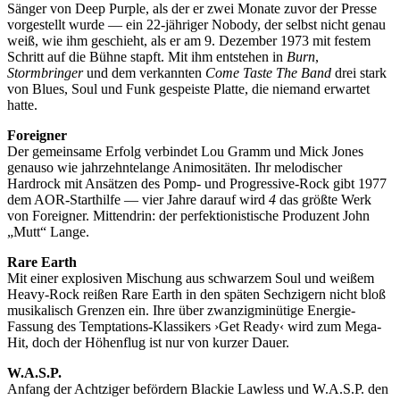
Sänger von Deep Purple, als der er zwei Monate zuvor der Presse
vorgestellt wurde — ein 22-jähriger Nobody, der selbst nicht genau
weiß, wie ihm geschieht, als er am 9. Dezember 1973 mit festem
Schritt auf die Bühne stapft. Mit ihm entstehen in
Burn
,
Stormbringer
und dem verkannten
Come Taste The Band
drei stark
von Blues, Soul und Funk gespeiste Platte, die niemand erwartet
hatte.
Foreigner
Der gemeinsame Erfolg verbindet Lou Gramm und Mick Jones
genauso wie jahrzehntelange Animositäten. Ihr melodischer
Hardrock mit Ansätzen des Pomp- und Progressive-Rock gibt 1977
dem AOR-Starthilfe — vier Jahre darauf wird
4
das größte Werk
von Foreigner. Mittendrin: der perfektionistische Produzent John
„Mutt“ Lange.
Rare Earth
Mit einer explosiven Mischung aus schwarzem Soul und weißem
Heavy-Rock reißen Rare Earth in den späten Sechzigern nicht bloß
musikalisch Grenzen ein. Ihre über zwanzigminütige Energie-
Fassung des Temptations-Klassikers ›Get Ready‹ wird zum Mega-
Hit, doch der Höhenflug ist nur von kurzer Dauer.
W.A.S.P.
Anfang der Achtziger befördern Blackie Lawless und W.A.S.P. den