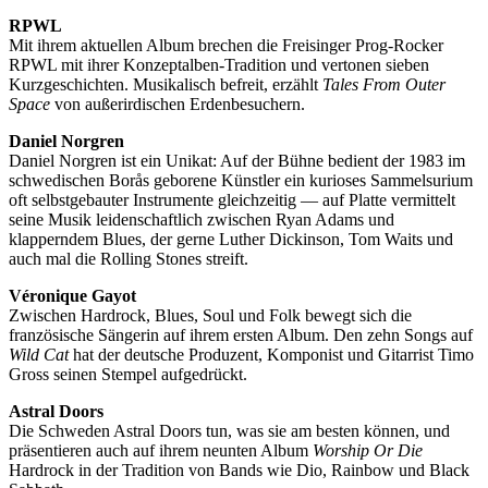
RPWL
Mit ihrem aktuellen Album brechen die Freisinger Prog-Rocker
RPWL mit ihrer Konzeptalben-Tradition und vertonen sieben
Kurzgeschichten. Musikalisch befreit, erzählt
Tales From Outer
Space
von außerirdischen Erdenbesuchern.
Daniel Norgren
Daniel Norgren ist ein Unikat: Auf der Bühne bedient der 1983 im
schwedischen Borås geborene Künstler ein kurioses Sammelsurium
oft selbstgebauter Instrumente gleichzeitig — auf Platte vermittelt
seine Musik leidenschaftlich zwischen Ryan Adams und
klapperndem Blues, der gerne Luther Dickinson, Tom Waits und
auch mal die Rolling Stones streift.
Véronique Gayot
Zwischen Hardrock, Blues, Soul und Folk bewegt sich die
französische Sängerin auf ihrem ersten Album. Den zehn Songs auf
Wild Cat
hat der deutsche Produzent, Komponist und Gitarrist Timo
Gross seinen Stempel aufgedrückt.
Astral Doors
Die Schweden Astral Doors tun, was sie am besten können, und
präsentieren auch auf ihrem neunten Album
Worship Or Die
Hardrock in der Tradition von Bands wie Dio, Rainbow und Black