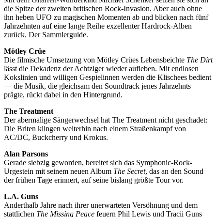
die Spitze der zweiten britischen Rock-Invasion. Aber auch ohne
ihn heben UFO zu magischen Momenten ab und blicken nach fünf
Jahrzehnten auf eine lange Reihe exzellenter Hardrock-Alben
zurück. Der Sammlerguide.
Mötley Crüe
Die filmische Umsetzung von Mötley Crües Lebensbeichte
The Dirt
lässt die Dekadenz der Achtziger wieder aufleben. Mit endlosen
Kokslinien und willigen Gespielinnen werden die Klischees bedient
— die Musik, die gleichsam den Soundtrack jenes Jahrzehnts
prägte, rückt dabei in den Hintergrund.
The Treatment
Der abermalige Sängerwechsel hat The Treatment nicht geschadet:
Die Briten klingen weiterhin nach einem Straßenkampf von
AC/DC, Buckcherry und Krokus.
Alan Parsons
Gerade siebzig geworden, bereitet sich das Symphonic-Rock-
Urgestein mit seinem neuen Album
The Secret
, das an den Sound
der frühen Tage erinnert, auf seine bislang größte Tour vor.
L.A. Guns
Anderthalb Jahre nach ihrer unerwarteten Versöhnung und dem
stattlichen
The Missing Peace
feuern Phil Lewis und Tracii Guns