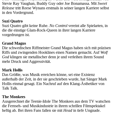
Stevie Ray Vaughan, Buddy Guy oder Joe Bonamassa. Mit
Sweet
Release
tritt Reese Wynans erstmals in seiner langen Karriere selbst
in den Vordergrund.
Suzi Quatro
Suzi Quatro gibt keine Ruhe.
No Control
vereint alle Spielarten, in
die die einstige Glam-Rock-Queen in ihrer langen Karriere
vorgedrungen ist.
Grand Magus
Die schwedischen Riffmeister Grand Magus haben sich mit präzisen
Riffs und zwingenden Hooklines einen Namen gemacht. Auf
Wolf
God
klingen sie metallischer denn je und verleihen ihrem Sound
mehr Druck und Aggressivität.
Mark Hollis
Das Größte, was Musik erreichen könne, sei eine Existenz
außerhalb der Zeit, in der sie geschrieben wurde, hat Sänger Mark
Hollis einmal gesagt. Ein Nachruf auf den Klang-Ästhetiker von
Talk Talk.
The Monkees
Ausgerechnet die Teenie-Idole The Monkees aus dem TV watschen
die Fernseh- und Musikindustrie in ihrem schrillen Filmspektakel
heftig ab. Bei ihren Fans fallen sie mit
Head
in tiefe Ungnade.