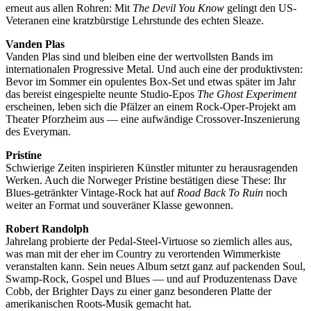
erneut aus allen Rohren: Mit
The Devil You Know
gelingt den US-
Veteranen eine kratzbürstige Lehrstunde des echten Sleaze.
Vanden Plas
Vanden Plas sind und bleiben eine der wertvollsten Bands im
internationalen Progressive Metal. Und auch eine der produktivsten:
Bevor im Sommer ein opulentes Box-Set und etwas später im Jahr
das bereist eingespielte neunte Studio-Epos
The Ghost Experiment
erscheinen, leben sich die Pfälzer an einem Rock-Oper-Projekt am
Theater Pforzheim aus — eine aufwändige Crossover-Inszenierung
des Everyman.
Pristine
Schwierige Zeiten inspirieren Künstler mitunter zu herausragenden
Werken. Auch die Norweger Pristine bestätigen diese These: Ihr
Blues-getränkter Vintage-Rock hat auf
Road Back To Ruin
noch
weiter an Format und souveräner Klasse gewonnen.
Robert Randolph
Jahrelang probierte der Pedal-Steel-Virtuose so ziemlich alles aus,
was man mit der eher im Country zu verortenden Wimmerkiste
veranstalten kann. Sein neues Album setzt ganz auf packenden Soul,
Swamp-Rock, Gospel und Blues — und auf Produzentenass Dave
Cobb, der Brighter Days zu einer ganz besonderen Platte der
amerikanischen Roots-Musik gemacht hat.