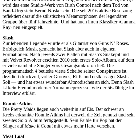
wird das erste Studio-Werk von Birth Control nach dem Tod von
Band-Urgestein Bernd Noske sein. Die seit 2016 aktive Besetzung
reflektiert darauf die stilistischen Metamorphosen der legendären
Gruppe über fünf Jahrzehnte. Und hat auch ihren Klassiker ›Gamma
Ray‹ neu eingespielt.
Slash
Zur lebenden Legende wurde er als Gitarrist von Guns N’ Roses.
Erfolgreich Musik gemacht hat Slash aber auch in eigenen
Formationen: Nach jeweils zwei Platten mit Slash’s Snakepit und
mit Velvet Revolver erschien 2010 sein erstes Solo-Album, auf dem
er viele namhafte Sänger vors Gesangsmikrofon ließ. Die
programmatisch
4
betitelte vierte Scheibe seiner Conspirators ist
dezidiert druckvoll, voller Grooves, Riffs und erstklassiger Slash-
Soli — und hat etwas wunderbar Altmodisches an sich. Denn Slash
ist kein Freund moderner Aufnahmeprozesse, wie der 56-Jährige im
Interview erklärt.
Ronnie Atkins
Die Pretty Maids liegen auch weiterhin auf Eis. Der schwer an
Krebs erkrankte Ronnie Atkins hat derweil die Zeit genutzt und sein
zweites Solo-Album fertiggestellt. Sein Faible für Pop hat der
Sänger auf
Make It Count
mit etwas mehr Härte versehen.
Meat Loaf