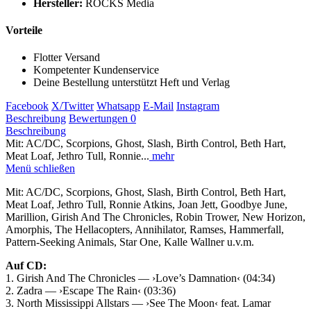
Hersteller:
ROCKS Media
Vorteile
Flotter Versand
Kompetenter Kundenservice
Deine Bestellung unterstützt Heft und Verlag
Facebook
X/Twitter
Whatsapp
E-Mail
Instagram
Beschreibung
Bewertungen
0
Beschreibung
Mit: AC/DC, Scorpions, Ghost, Slash, Birth Control, Beth Hart,
Meat Loaf, Jethro Tull, Ronnie...
mehr
Menü schließen
Mit: AC/DC, Scorpions, Ghost, Slash, Birth Control, Beth Hart,
Meat Loaf, Jethro Tull, Ronnie Atkins, Joan Jett, Goodbye June,
Marillion, Girish And The Chronicles, Robin Trower, New Horizon,
Amorphis, The Hellacopters, Annihilator, Ramses, Hammerfall,
Pattern-Seeking Animals, Star One, Kalle Wallner u.v.m.
Auf CD:
1. Girish And The Chronicles — ›Love’s Damnation‹ (04:34)
2. Zadra — ›Escape The Rain‹ (03:36)
3. North Mississippi Allstars — ›See The Moon‹ feat. Lamar