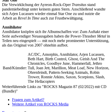
Star One
Die Verwirklichung der Ayreon-Rock-Oper
Transitus
stand
pandemiebedingt unter keinem guten Stern. Anschließend wandte
sich Arjen Lucassen wieder einmal Star One zu und nutzte die
Arbeit an
Revel In Time
auch zur Frustbewältigung.
Annihilator
Annihilator knöpfen sich ihr Albumschaffen vor: Zum Auftakt einer
Serie aufwendiger Neuausgaben haben die Power-Thrasher
Metal
in
Teilen neu eingespielt — mit noch mehr prominenter Unterstützung,
als das Original von 2007 ohnehin aufbot.
AC/DC, Amorphis, Annihilator, Arjen Lucassen,
Beth Hart, Birth Control, Ghost, Girish And The
Chronicles, Goodbye June, Hammerfall, Jethro
Band/Künstler:
Tull, Joan Jett, Marillion, Meat Loaf, New Horizon,
Ohrenfeindt, Pattern-Seeking Animals, Robin
Trower, Ronnie Atkins, Saxon, Scorpions, Slash,
The Hellacopters
Weiterführende Links zu "ROCKS Magazin 87 (02/2022) mit CD
(Bundle)"
Fragen zum Artikel?
Weitere Artikel von ROCKS Media