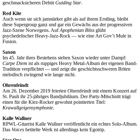
geschmacksicheren Debüt
Guiding Star
.
Red Kite
Auch wenn sie sich jamstärker gibt als auf ihrem Erstling, bleibt
diese Supergroup ganz und gar ein Gewächs aus der progressiven
Jazz-Szene Norwegens. Auf
Apophenian Bliss
glüht
psychedelischer Heavy-Jazz-Rock — wie eine Art Gov’t Mule in
Fusion.
Saxon
Im 45. Jahr ihres Bestehens stehen Saxon wieder unter Dampf:
Carpe Diem
ist als ruppiges Heavy Metal-Album der eigenen Band-
Tradition verpflichtet — und zeigt die geschichtsschweren Briten
melodisch zwingend wie lange nicht.
Ohrenfeindt
Am 26. Dezember 2019 feierten Ohrenfeindt mit einem Konzert auf
St. Pauli ihr 25-jähriges Bandjubiläum. Der Party-Mitschnitt trägt
einen für die Kiez-Rocker gewohnt pointierten Titel:
Krawallgeigensymphonie
.
Kalle Wallner
RPWL-Gitarrist Kalle Wallner veröffentlicht ein echtes Solo-Album.
Das
Voices
betitelte Werk ist allerdings kein Egotrip.