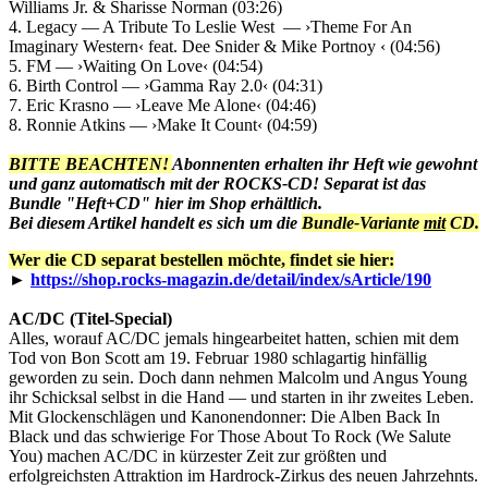
Williams Jr. & Sharisse Norman (03:26)
4. Legacy — A Tribute To Leslie West — ›Theme For An
Imaginary Western‹ feat. Dee Snider & Mike Portnoy ‹ (04:56)
5. FM — ›Waiting On Love‹ (04:54)
6. Birth Control — ›Gamma Ray 2.0‹ (04:31)
7. Eric Krasno — ›Leave Me Alone‹ (04:46)
8. Ronnie Atkins — ›Make It Count‹ (04:59)
BITTE BEACHTEN!
Abonnenten erhalten ihr Heft wie gewohnt
und ganz automatisch mit der ROCKS-CD! Separat ist das
Bundle "Heft+CD" hier im Shop erhältlich.
Bei diesem Artikel handelt es sich um die
Bundle-Variante
mit
CD.
Wer die CD separat bestellen möchte, findet sie hier:
►
https://shop.rocks-magazin.de/detail/index/sArticle/190
AC/DC (Titel-Special)
Alles, worauf AC/DC jemals hingearbeitet hatten, schien mit dem
Tod von Bon Scott am 19. Februar 1980 schlagartig hinfällig
geworden zu sein. Doch dann nehmen Malcolm und Angus Young
ihr Schicksal selbst in die Hand — und starten in ihr zweites Leben.
Mit Glockenschlägen und Kanonendonner: Die Alben Back In
Black und das schwierige For Those About To Rock (We Salute
You) machen AC/DC in kürzester Zeit zur größten und
erfolgreichsten Attraktion im Hardrock-Zirkus des neuen Jahrzehnts.