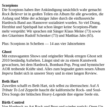
Scorpions
Die Scorpions haben ihre Ankündigung tatsächlich wahr gemacht:
Rock Believer
ist in großen Teilen ein Album für alle geworden, die
Anfang und Mitte der achtziger Jahre durch die einflussreiche
Hardrock-Band aus Hannover sozialisiert wurden. So viel Drang,
Herzblut und Spielspaß hat schon länger keine Scorpions-Platte
mehr versprüht: Wir sprachen mit Sänger Klaus Meine (73) sowie
den Gitarristen Rudolf Schenker (73) und Matthias Jabs (65).
Plus: Scorpions in Scheiben — 14 aus vier Jahrzehnten
Ghost
Mit extravaganten Shows und origineller Musik erregen Ghost seit
2010 beständig Aufsehen. Längst sind sie zu einem Kunstwerk
gewachsen, bei dem Hardrock, Bombast-Pop, Prog und hymnischer
AOR treibende Kräfte sind. Alles zum begnadet guten neuen Album
Impera
findet sich in unserer Story und in einer langen Review.
Beth Hart
Zuweilen schafft es Beth Hart, sich selbst zu überraschen: Auf
A
Tribute To Led Zeppelin
haucht die kalifornische Rock- und Soul-
Diva Songs der britischen Heavy-Legende ihre eigene Seele ein.
Birth Control
Von Hardrock zu Art-Rock und Prog und wieder zurück:
Open Up