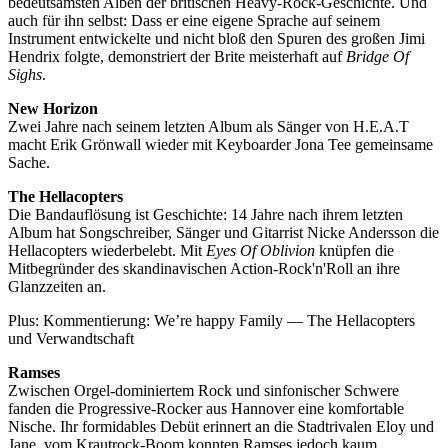
bedeutsamsten Alben der britischen Heavy-Rock-Geschichte. Und
auch für ihn selbst: Dass er eine eigene Sprache auf seinem
Instrument entwickelte und nicht bloß den Spuren des großen Jimi
Hendrix folgte, demonstriert der Brite meisterhaft auf
Bridge Of
Sighs
.
New Horizon
Zwei Jahre nach seinem letzten Album als Sänger von H.E.A.T
macht Erik Grönwall wieder mit Keyboarder Jona Tee gemeinsame
Sache.
The Hellacopters
Die Bandauflösung ist Geschichte: 14 Jahre nach ihrem letzten
Album hat Songschreiber, Sänger und Gitarrist Nicke Andersson die
Hellacopters wiederbelebt. Mit
Eyes Of Oblivion
knüpfen die
Mitbegründer des skandinavischen Action-Rock'n'Roll an ihre
Glanzzeiten an.
Plus: Kommentierung: We’re happy Family — The Hellacopters
und Verwandtschaft
Ramses
Zwischen Orgel-dominiertem Rock und sinfonischer Schwere
fanden die Progressive-Rocker aus Hannover eine komfortable
Nische. Ihr formidables Debüt erinnert an die Stadtrivalen Eloy und
Jane, vom Krautrock-Boom konnten Ramses jedoch kaum