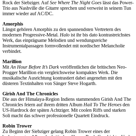
Rock der Siebziger. Auf
See Where The Night Goes
lässt das Power-
Trio aus Nashville die Gitarre sprechen und verweist in seinem Tun
immer wieder auf AC/DC.
Amorphis
Längst gehören Amorphis zu den spannendsten Vertretern des
modernen Progressive-Metal.
Halo
ist ihr bis dato kontrastreichstes
Werk, das einprägsame Melodien und wendungsreiche
Instrumentalpassagen formvollendet mit nordischer Melancholie
verbindet.
Marillion
Mit
An Hour Before It’s Dark
veröffentlichen die britischen Neo-
Progger Marillion ein vergleichsweise kompaktes Werk. Die
musikalische Ausrichtung kontrastiert dabei angenehm mit den
düsteren Textinhalten von Sänger Steve Hogarth.
Girish And The Chronicles
Die aus der Himalaya-Region Indiens stammenden Girish And The
Chronicles feiern auf ihrem dritten Album
Hail To The Heroes
den
US-Hardrock der späten Achtziger. Mit coolen Riffs und starken
Soli macht das schwer professionelle Quartett Eindruck.
Robin Trower
Zu Beginn der Siebziger gelang Robin Trower eines der