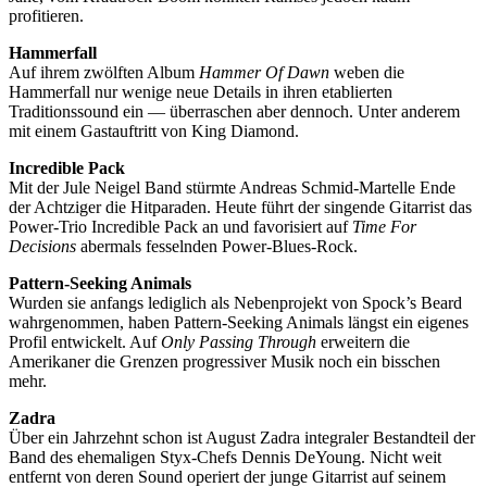
profitieren.
Hammerfall
Auf ihrem zwölften Album
Hammer Of Dawn
weben die
Hammerfall nur wenige neue Details in ihren etablierten
Traditionssound ein — überraschen aber dennoch. Unter anderem
mit einem Gastauftritt von King Diamond.
Incredible Pack
Mit der Jule Neigel Band stürmte Andreas Schmid-Martelle Ende
der Achtziger die Hitparaden. Heute führt der singende Gitarrist das
Power-Trio Incredible Pack an und favorisiert auf
Time For
Decisions
abermals fesselnden Power-Blues-Rock.
Pattern-Seeking Animals
Wurden sie anfangs lediglich als Nebenprojekt von Spock’s Beard
wahrgenommen, haben Pattern-Seeking Animals längst ein eigenes
Profil entwickelt. Auf
Only Passing Through
erweitern die
Amerikaner die Grenzen progressiver Musik noch ein bisschen
mehr.
Zadra
Über ein Jahrzehnt schon ist August Zadra integraler Bestandteil der
Band des ehemaligen Styx-Chefs Dennis DeYoung. Nicht weit
entfernt von deren Sound operiert der junge Gitarrist auf seinem