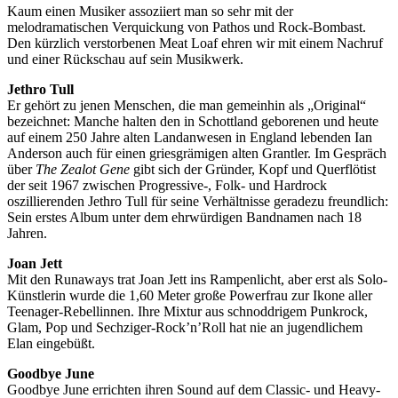
Kaum einen Musiker assoziiert man so sehr mit der
melodramatischen Verquickung von Pathos und Rock-Bombast.
Den kürzlich verstorbenen Meat Loaf ehren wir mit einem Nachruf
und einer Rückschau auf sein Musikwerk.
Jethro Tull
Er gehört zu jenen Menschen, die man gemeinhin als „Original“
bezeichnet: Manche halten den in Schottland geborenen und heute
auf einem 250 Jahre alten Landanwesen in England lebenden Ian
Anderson auch für einen griesgrämigen alten Grantler. Im Gespräch
über
The Zealot Gene
gibt sich der Gründer, Kopf und Querflötist
der seit 1967 zwischen Progressive-, Folk- und Hardrock
oszillierenden Jethro Tull für seine Verhältnisse geradezu freundlich:
Sein erstes Album unter dem ehrwürdigen Bandnamen nach 18
Jahren.
Joan Jett
Mit den Runaways trat Joan Jett ins Rampenlicht, aber erst als Solo-
Künstlerin wurde die 1,60 Meter große Powerfrau zur Ikone aller
Teenager-Rebellinnen. Ihre Mixtur aus schnoddrigem Punkrock,
Glam, Pop und Sechziger-Rock’n’Roll hat nie an jugendlichem
Elan eingebüßt.
Goodbye June
Goodbye June errichten ihren Sound auf dem Classic- und Heavy-