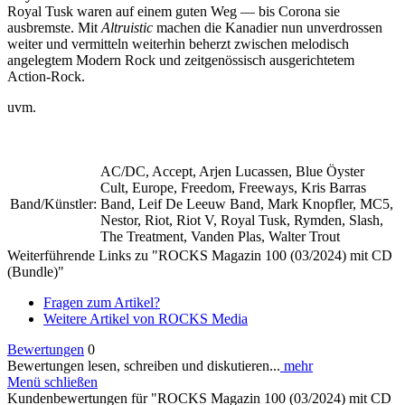
Royal Tusk waren auf einem guten Weg — bis Corona sie
ausbremste. Mit
Altruistic
machen die Kanadier nun unverdrossen
weiter und vermitteln weiterhin beherzt zwischen melodisch
angelegtem Modern Rock und zeitgenössisch ausgerichtetem
Action-Rock.
uvm.
AC/DC, Accept, Arjen Lucassen, Blue Öyster
Cult, Europe, Freedom, Freeways, Kris Barras
Band/Künstler:
Band, Leif De Leeuw Band, Mark Knopfler, MC5,
Nestor, Riot, Riot V, Royal Tusk, Rymden, Slash,
The Treatment, Vanden Plas, Walter Trout
Weiterführende Links zu "ROCKS Magazin 100 (03/2024) mit CD
(Bundle)"
Fragen zum Artikel?
Weitere Artikel von ROCKS Media
Bewertungen
0
Bewertungen lesen, schreiben und diskutieren...
mehr
Menü schließen
Kundenbewertungen für "ROCKS Magazin 100 (03/2024) mit CD