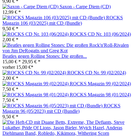
9,90 € *
Saxon - Carpe Diem (CD)
12,99 € *
ROCKS
Magazin 106 (03/2025) mit CD (Bundle)
9,50 € *
ROCKS CD Nr. 103 (06/2024)
2,00 € *
Beatles gegen Rolling Stones: Die großen...
15,00 € *
29,95 € *
vorher 15,00 €*
ROCKS CD Nr. 99 (02/2024)
2,00 € *
ROCKS Magazin 99 (02/2024)
7,50 € *
ROCKS Magazin 98 (01/2024)
7,50 € *
ROCKS
Magazin 96 (05/2023) mit CD (Bundle)
9,50 € *