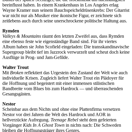
beeinflusst haben. In einem Krankenhaus in Los Angeles erlag
Wayne Kramer nun seinem Bauchspeicheldrüsenkrebs: Der Gitarrist
war nicht nur als Musiker eine ikonische Figur, er zeichnete sich
zeitlebens auch durch seine unerschrockene politische Haltung aus.
Rymden
Valleys & Mountains
räumt den letzten Zweifel aus, dass Rymden
eine ebenso feste wie eigenständige Band sind. Für ihr viertes
Album haben sie John Scofield eingeladen: Die transskandinavische
Supergroup bleibt tief im Jazzrock verwurzelt und scheut doch keine
Ausflüge in Prog- und Jam-Gefilde.
Walter Trout
Mit
Broken
reflektiert das Urgestein den Zustand der Welt wie auch
individuelle Krisen. Zugleich liefert Walter Trout ein Plädoyer für
die Hoffnung und begeistert mit einer immensen stilistischen
Bandbreite vom Blues bis zum Hardrock — und überraschenden
Gesangsgästen.
Nestor
Scheinbar aus dem Nichts und ohne eine Plattenfirma versetzen
Nestor vor drei Jahren die Welt des Hardrock und AOR in
hellverzückte Aufregung.
Teenage Rebel
steht dem gefeierten
Vorgänger
Kids In A Ghost Town
in nichts nach: Die Schweden
bleiben die Hoffnungsträger ihres Genres.