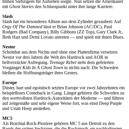
frühen Siebzigern für Aufsehen sorgte. Nun setzen die Amerikaner
mit
Ghost Stories
den Schlusspunkt unter ihre lange Karriere.
Slash
Slash hat ein besonderes Album aus dem Zylinder gezaubert: Auf
Orgy Of The Damned
lässt er Brian Johnson (AC/DC), Paul
Rodgers (Bad Company), Billy Gibbons (ZZ Top), Gary Clark Jr.,
Beth Hart und Demi Lovato antreten — und spielt mit ihnen Blues.
Nestor
Scheinbar aus dem Nichts und ohne eine Plattenfirma versetzen
Nestor vor drei Jahren die Welt des Hardrock und AOR in
hellverzückte Aufregung.
Teenage Rebel
steht dem gefeierten
Vorgänger
Kids In A Ghost Town
in nichts nach: Die Schweden
bleiben die Hoffnungsträger ihres Genres.
Europe
Düster, hart und egoistisch setzten Europe vor zwei Jahrzehnten ein
beispielloses Comeback in Gang. Längst gehören die Schweden zu
den wertvollsten Hardrock-Autoritäten der Moderne — und führen
auf zeitgemäße und sehr eigene Weise fort, was einst Deep Purple
und Uriah Heep anstießen.
MC5
Als Brachial-Rock-Pioniere gehören MC 5 aus Detroit zu den
Bands der späten Sechziger, die die Rockmusik am nachhaltigsten