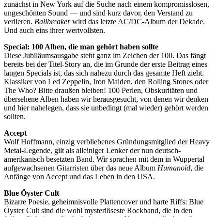
zunächst in New York auf die Suche nach einem kompromisslosen,
ungeschönten Sound — und sind kurz davor, den Verstand zu
verlieren.
Ballbreaker
wird das letzte AC/DC-Album der Dekade.
Und auch eins ihrer wertvollsten.
Special: 100 Alben, die man gehört haben sollte
Diese Jubiläumsausgabe steht ganz im Zeichen der 100. Das fängt
bereits bei der Titel-Story an, die im Grunde der erste Beitrag eines
langen Specials ist, das sich nahezu durch das gesamte Heft zieht.
Klassiker von Led Zeppelin, Iron Maiden, den Rolling Stones oder
The Who? Bitte draußen bleiben! 100 Perlen, Obskuritäten und
übersehene Alben haben wir herausgesucht, von denen wir denken
und hier nahelegen, dass sie unbedingt (mal wieder) gehört werden
sollten.
Accept
Wolf Hoffmann, einzig verbliebenes Gründungsmitglied der Heavy
Metal-Legende, gilt als alleiniger Lenker der nun deutsch-
amerikanisch besetzten Band. Wir sprachen mit dem in Wuppertal
aufgewachsenen Gitarristen über das neue Album
Humanoid
, die
Anfänge von Accept und das Leben in den USA.
Blue Öyster Cult
Bizarre Poesie, geheimnisvolle Plattencover und harte Riffs: Blue
Öyster Cult sind die wohl mysteriöseste Rockband, die in den