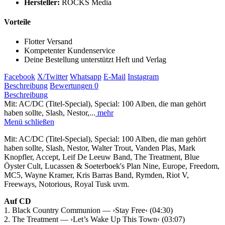
Hersteller:
ROCKS Media
Vorteile
Flotter Versand
Kompetenter Kundenservice
Deine Bestellung unterstützt Heft und Verlag
Facebook
X/Twitter
Whatsapp
E-Mail
Instagram
Beschreibung
Bewertungen
0
Beschreibung
Mit: AC/DC (Titel-Special), Special: 100 Alben, die man gehört
haben sollte, Slash, Nestor,...
mehr
Menü schließen
Mit: AC/DC (Titel-Special), Special: 100 Alben, die man gehört
haben sollte, Slash, Nestor, Walter Trout, Vanden Plas, Mark
Knopfler, Accept, Leif De Leeuw Band, The Treatment, Blue
Öyster Cult, Lucassen & Soeterboek's Plan Nine, Europe, Freedom,
MC5, Wayne Kramer, Kris Barras Band, Rymden, Riot V,
Freeways, Notorious, Royal Tusk uvm.
Auf CD
1. Black Country Communion — ›Stay Free‹ (04:30)
2. The Treatment — ›Let’s Wake Up This Town‹ (03:07)