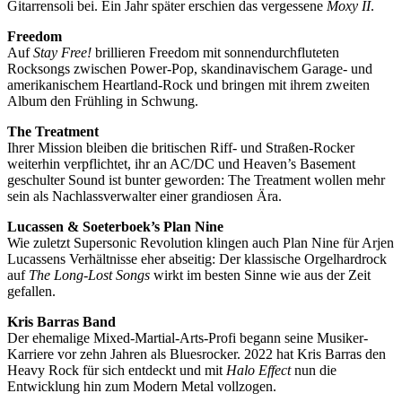
Gitarrensoli bei. Ein Jahr später erschien das vergessene
Moxy II
.
Freedom
Auf
Stay Free!
brillieren Freedom mit sonnendurchfluteten
Rocksongs zwischen Power-Pop, skandinavischem Garage- und
amerikanischem Heartland-Rock und bringen mit ihrem zweiten
Album den Frühling in Schwung.
The Treatment
Ihrer Mission bleiben die britischen Riff- und Straßen-Rocker
weiterhin verpflichtet, ihr an AC/DC und Heaven’s Basement
geschulter Sound ist bunter geworden: The Treatment wollen mehr
sein als Nachlassverwalter einer grandiosen Ära.
Lucassen & Soeterboek’s Plan Nine
Wie zuletzt Supersonic Revolution klingen auch Plan Nine für Arjen
Lucassens Verhältnisse eher abseitig: Der klassische Orgelhardrock
auf
The Long-Lost Songs
wirkt im besten Sinne wie aus der Zeit
gefallen.
Kris Barras Band
Der ehemalige Mixed-Martial-Arts-Profi begann seine Musiker-
Karriere vor zehn Jahren als Bluesrocker. 2022 hat Kris Barras den
Heavy Rock für sich entdeckt und mit
Halo Effect
nun die
Entwicklung hin zum Modern Metal vollzogen.