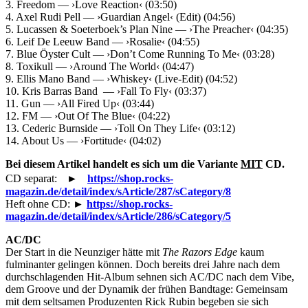
3. Freedom — ›Love Reaction‹ (03:50)
4. Axel Rudi Pell — ›Guardian Angel‹ (Edit) (04:56)
5. Lucassen & Soeterboek’s Plan Nine — ›The Preacher‹ (04:35)
6. Leif De Leeuw Band — ›Rosalie‹ (04:55)
7. Blue Öyster Cult — ›Don’t Come Running To Me‹ (03:28)
8. Toxikull — ›Around The World‹ (04:47)
9. Ellis Mano Band — ›Whiskey‹ (Live-Edit) (04:52)
10. Kris Barras Band — ›Fall To Fly‹ (03:37)
11. Gun — ›All Fired Up‹ (03:44)
12. FM — ›Out Of The Blue‹ (04:22)
13. Cederic Burnside — ›Toll On They Life‹ (03:12)
14. About Us — ›Fortitude‹ (04:02)
Bei diesem Artikel handelt es sich um die Variante
MIT
CD.
CD separat: ►
https://shop.rocks-
magazin.de/detail/index/sArticle/287/sCategory/8
Heft ohne CD: ►
https://shop.rocks-
magazin.de/detail/index/sArticle/286/sCategory/5
AC/DC
Der Start in die Neunziger hätte mit
The Razors Edge
kaum
fulminanter gelingen können. Doch bereits drei Jahre nach dem
durchschlagenden Hit-Album sehnen sich AC/DC nach dem Vibe,
dem Groove und der Dynamik der frühen Bandtage: Gemeinsam
mit dem seltsamen Produzenten Rick Rubin begeben sie sich