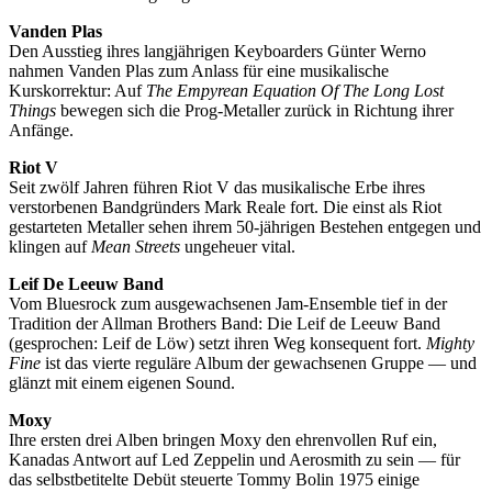
Vanden Plas
Den Ausstieg ihres langjährigen Keyboarders Günter Werno
nahmen Vanden Plas zum Anlass für eine musikalische
Kurskorrektur: Auf
The Empyrean Equation Of The Long Lost
Things
bewegen sich die Prog-Metaller zurück in Richtung ihrer
Anfänge.
Riot V
Seit zwölf Jahren führen Riot V das musikalische Erbe ihres
verstorbenen Bandgründers Mark Reale fort. Die einst als Riot
gestarteten Metaller sehen ihrem 50-jährigen Bestehen entgegen und
klingen auf
Mean Streets
ungeheuer vital.
Leif De Leeuw Band
Vom Bluesrock zum ausgewachsenen Jam-Ensemble tief in der
Tradition der Allman Brothers Band: Die Leif de Leeuw Band
(gesprochen: Leif de Löw) setzt ihren Weg konsequent fort.
Mighty
Fine
ist das vierte reguläre Album der gewachsenen Gruppe — und
glänzt mit einem eigenen Sound.
Moxy
Ihre ersten drei Alben bringen Moxy den ehrenvollen Ruf ein,
Kanadas Antwort auf Led Zeppelin und Aerosmith zu sein — für
das selbstbetitelte Debüt steuerte Tommy Bolin 1975 einige