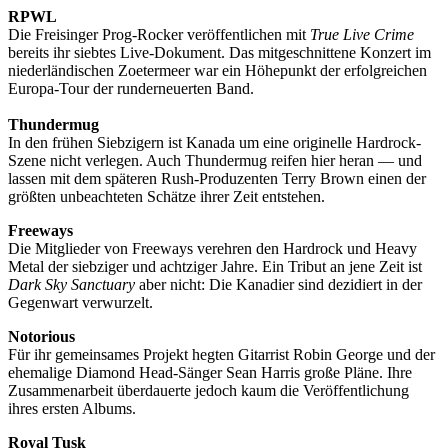
RPWL
Die Freisinger Prog-Rocker veröffentlichen mit
True Live Crime
bereits ihr siebtes Live-Dokument. Das mitgeschnittene Konzert im
niederländischen Zoetermeer war ein Höhepunkt der erfolgreichen
Europa-Tour der runderneuerten Band.
Thundermug
In den frühen Siebzigern ist Kanada um eine originelle Hardrock-
Szene nicht verlegen. Auch Thundermug reifen hier heran — und
lassen mit dem späteren Rush-Produzenten Terry Brown einen der
größten unbeachteten Schätze ihrer Zeit entstehen.
Freeways
Die Mitglieder von Freeways verehren den Hardrock und Heavy
Metal der siebziger und achtziger Jahre. Ein Tribut an jene Zeit ist
Dark Sky Sanctuary
aber nicht: Die Kanadier sind dezidiert in der
Gegenwart verwurzelt.
Notorious
Für ihr gemeinsames Projekt hegten Gitarrist Robin George und der
ehemalige Diamond Head-Sänger Sean Harris große Pläne. Ihre
Zusammenarbeit überdauerte jedoch kaum die Veröffentlichung
ihres ersten Albums.
Royal Tusk