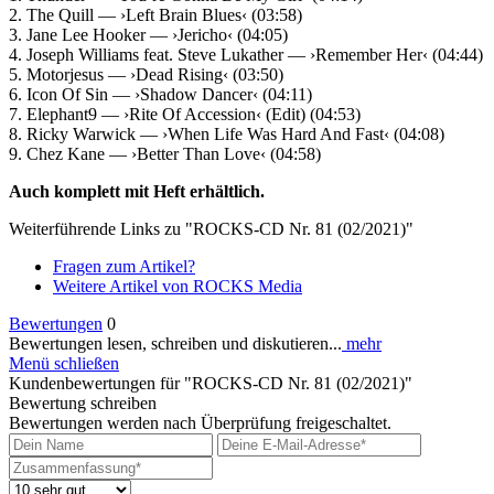
2. The Quill — ›Left Brain Blues‹ (03:58)
3. Jane Lee Hooker — ›Jericho‹ (04:05)
4. Joseph Williams feat. Steve Lukather — ›Remember Her‹ (04:44)
5. Motorjesus — ›Dead Rising‹ (03:50)
6. Icon Of Sin — ›Shadow Dancer‹ (04:11)
7. Elephant9 — ›Rite Of Accession‹ (Edit) (04:53)
8. Ricky Warwick — ›When Life Was Hard And Fast‹ (04:08)
9. Chez Kane — ›Better Than Love‹ (04:58)
Auch komplett mit Heft erhältlich.
Weiterführende Links zu "ROCKS-CD Nr. 81 (02/2021)"
Fragen zum Artikel?
Weitere Artikel von ROCKS Media
Bewertungen
0
Bewertungen lesen, schreiben und diskutieren...
mehr
Menü schließen
Kundenbewertungen für "ROCKS-CD Nr. 81 (02/2021)"
Bewertung schreiben
Bewertungen werden nach Überprüfung freigeschaltet.