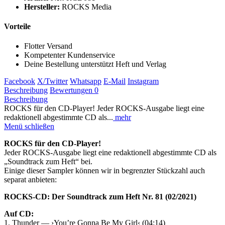
Hersteller:
ROCKS Media
Vorteile
Flotter Versand
Kompetenter Kundenservice
Deine Bestellung unterstützt Heft und Verlag
Facebook
X/Twitter
Whatsapp
E-Mail
Instagram
Beschreibung
Bewertungen
0
Beschreibung
ROCKS für den CD-Player! Jeder ROCKS-Ausgabe liegt eine
redaktionell abgestimmte CD als...
mehr
Menü schließen
ROCKS für den CD-Player!
Jeder ROCKS-Ausgabe liegt eine redaktionell abgestimmte CD als
„Soundtrack zum Heft“ bei.
Einige dieser Sampler können wir in begrenzter Stückzahl auch
separat anbieten:
ROCKS-CD: Der Soundtrack zum Heft Nr. 81 (02/2021)
Auf CD:
1. Thunder — ›You’re Gonna Be My Girl‹ (04:14)