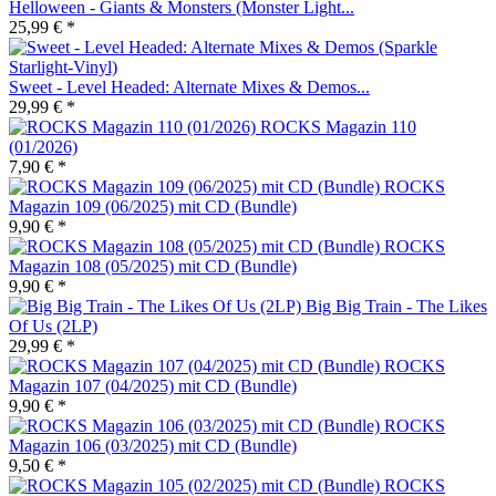
Helloween - Giants & Monsters (Monster Light...
25,99 € *
Sweet - Level Headed: Alternate Mixes & Demos...
29,99 € *
ROCKS Magazin 110
(01/2026)
7,90 € *
ROCKS
Magazin 109 (06/2025) mit CD (Bundle)
9,90 € *
ROCKS
Magazin 108 (05/2025) mit CD (Bundle)
9,90 € *
Big Big Train - The Likes
Of Us (2LP)
29,99 € *
ROCKS
Magazin 107 (04/2025) mit CD (Bundle)
9,90 € *
ROCKS
Magazin 106 (03/2025) mit CD (Bundle)
9,50 € *
ROCKS