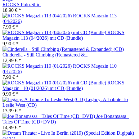
ROCKS Polo-Shirt
18,90 € *
ROCKS Magazin 113
(04/2026)
7,90 € *
ROCKS
Magazin 113 (04/2026) mit CD (Bundle)
9,90 € *
Cinderella - Still Climbing (Remastered &...
12,99 € *
ROCKS Magazin 110
(01/2026)
7,90 € *
ROCKS
Magazin 110 (01/2026) mit CD (Bundle)
9,90 € *
Legacy: A Tribute To
Leslie West (CD)
13,99 € *
Joe Bonamassa -
Tales Of Time (CD+DVD)
14,99 € *