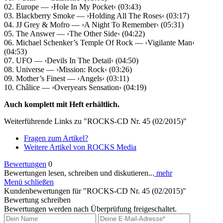
02. Europe — ›Hole In My Pocket‹ (03:43)
03. Blackberry Smoke — ›Holding All The Roses‹ (03:17)
04. JJ Grey & Mofro — ›A Night To Remember‹ (05:31)
05. The Answer — ›The Other Side‹ (04:22)
06. Michael Schenker’s Temple Of Rock — ›Vigilante Man‹
(04:53)
07. UFO — ›Devils In The Detail‹ (04:50)
08. Universe — ›Mission: Rock‹ (03:26)
09. Mother’s Finest — ›Angels‹ (03:11)
10. Châlice — ›Overyears Sensation‹ (04:19)
Auch komplett mit Heft erhältlich.
Weiterführende Links zu "ROCKS-CD Nr. 45 (02/2015)"
Fragen zum Artikel?
Weitere Artikel von ROCKS Media
Bewertungen
0
Bewertungen lesen, schreiben und diskutieren...
mehr
Menü schließen
Kundenbewertungen für "ROCKS-CD Nr. 45 (02/2015)"
Bewertung schreiben
Bewertungen werden nach Überprüfung freigeschaltet.