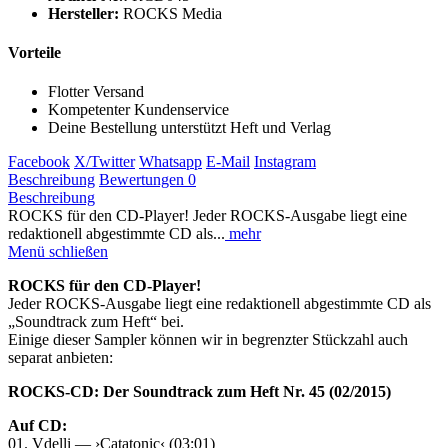
Hersteller:
ROCKS Media
Vorteile
Flotter Versand
Kompetenter Kundenservice
Deine Bestellung unterstützt Heft und Verlag
Facebook
X/Twitter
Whatsapp
E-Mail
Instagram
Beschreibung
Bewertungen
0
Beschreibung
ROCKS für den CD-Player! Jeder ROCKS-Ausgabe liegt eine
redaktionell abgestimmte CD als...
mehr
Menü schließen
ROCKS für den CD-Player!
Jeder ROCKS-Ausgabe liegt eine redaktionell abgestimmte CD als
„Soundtrack zum Heft“ bei.
Einige dieser Sampler können wir in begrenzter Stückzahl auch
separat anbieten:
ROCKS-CD: Der Soundtrack zum Heft Nr. 45 (02/2015)
Auf CD:
01. Vdelli — ›Catatonic‹ (03:01)