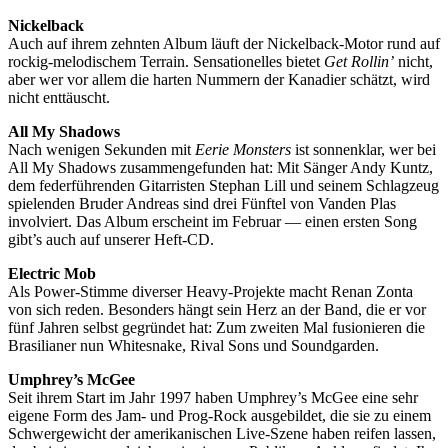
Nickelback
Auch auf ihrem zehnten Album läuft der Nickelback-Motor rund auf
rockig-melodischem Terrain. Sensationelles bietet
Get Rollin’
nicht,
aber wer vor allem die harten Nummern der Kanadier schätzt, wird
nicht enttäuscht.
All My Shadows
Nach wenigen Sekunden mit
Eerie Monsters
ist sonnenklar, wer bei
All My Shadows zusammengefunden hat: Mit Sänger Andy Kuntz,
dem federführenden Gitarristen Stephan Lill und seinem Schlagzeug
spielenden Bruder Andreas sind drei Fünftel von Vanden Plas
involviert. Das Album erscheint im Februar — einen ersten Song
gibt’s auch auf unserer Heft-CD.
Electric Mob
Als Power-Stimme diverser Heavy-Projekte macht Renan Zonta
von sich reden. Besonders hängt sein Herz an der Band, die er vor
fünf Jahren selbst gegründet hat: Zum zweiten Mal fusionieren die
Brasilianer nun Whitesnake, Rival Sons und Soundgarden.
Umphrey’s McGee
Seit ihrem Start im Jahr 1997 haben Umphrey’s McGee eine sehr
eigene Form des Jam- und Prog-Rock ausgebildet, die sie zu einem
Schwergewicht der amerikanischen Live-Szene haben reifen lassen,