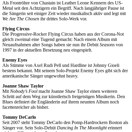
Als Frontröhre von Chastain ist Leather Leone Kennern des US-
Metal seit den Achtzigern ein Begriff. Nach langjähriger Pause ist
die Sängerin seit einiger Zeit wieder musikalisch aktiv und legt mit
We Are The Chosen
ihr drittes Solo-Werk vor.
Flying Circus
Die Progressive-Rocker Flying Circus haben aus der Corona-Not
gleich zweimal eine Tugend gemacht: Nach einem Album mit
Neuaufnahmen alter Songs haben sie nun ihr Debüt
Seasons
von
1997 in der aktuellen Besetzung neu eingespielt.
Enemy Eyes
Als Stimme von Axel Rudi Pell und Hardline ist Johnny Gioeli
bestens bekannt. Mit seinem Solo-Projekt Enemy Eyes gibt sich der
amerikanische Sänger ungewohnt heavy.
Joanne Shaw Taylor
Mit
Nobody’s Fool
macht Joanne Shaw Taylor einen weiteren
Schritt auf dem Weg zur künstlerisch freigeistigen Musikerin. Den
Blues definiert die Engländerin auf ihrem neunten Album noch
facettenreicher als bisher.
Tommy DeCarlo
Seit 2007 steht Tommy DeCarlo den Pomp-Hardrockern Boston als
Sänger vor. Sein Solo-Debüt
Dancing In The Moonlight
erinnert