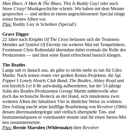
Man Blues
,
A Man & The Blues
,
This Is Buddy Guy!
oder auch
Stone Crazy!
Musikgeschichte schrieb. Wir haben mit dem Meister
gesprochen — und stellen in einem angeschlossenen Special einige
seiner besten Alben vor.
Plus
:
Buddy Guy in Scheiben (Special!)
Grave Digger
22 Jahre nach
Knights Of The Cross
befassen sich die Teutonen-
Metaller auf
Symbol Of Eternity
ein weiteres Mal mit Tempelrittern.
Frontmann Chris Boltendahl übernahm dabei erstmals die Rolle des
Produzenten — und lässt seine Band erfrischend basisch klingen.
The Beatles
Lange sah es danach aus, als gäbe es nichts mehr zu tun für Giles
Martin: Nach seinen ersten vier großen Remix-Projekten, die
Sgt.
Pepper’s Lonely Hearts Club Band
,
The Beatles
,
Abbey Road
und
erst kürzlich
Let It Be
aufwändig aufbereiteten, hat der 53-jährige
Sohn des Beatles-Produzenten George Martin mittlerweile aber
doch das technische Besteck an der Hand, sich mindestens zwei
weiteren Alben der fabulösen Vier in ähnlicher Weise zu widmen.
Den Anfang macht seine knifflige Bearbeitung von
Revolver
(1966)
dessen übereinandergelegte und vielfach überspielte Ton- und
Instrumentalspuren er voneinander trennte und für einen Stereo-Mix
neu zusammensetzte.
Plus
:
Bernie Marsden
(Whitesnake)
über
Revolver