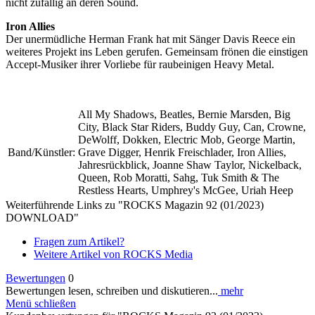
nicht zufällig an deren Sound.
Iron Allies
Der unermüdliche Herman Frank hat mit Sänger Davis Reece ein
weiteres Projekt ins Leben gerufen. Gemeinsam frönen die einstigen
Accept-Musiker ihrer Vorliebe für raubeinigen Heavy Metal.
All My Shadows, Beatles, Bernie Marsden, Big
City, Black Star Riders, Buddy Guy, Can, Crowne,
DeWolff, Dokken, Electric Mob, George Martin,
Band/Künstler:
Grave Digger, Henrik Freischlader, Iron Allies,
Jahresrückblick, Joanne Shaw Taylor, Nickelback,
Queen, Rob Moratti, Sahg, Tuk Smith & The
Restless Hearts, Umphrey's McGee, Uriah Heep
Weiterführende Links zu "ROCKS Magazin 92 (01/2023)
DOWNLOAD"
Fragen zum Artikel?
Weitere Artikel von ROCKS Media
Bewertungen
0
Bewertungen lesen, schreiben und diskutieren...
mehr
Menü schließen