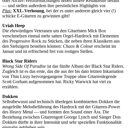
oder Archiv-Veröffentlichungen heben unsere Redakteure heraus
— und stellen außerdem ihre persönlichen Highlights vor.
Plus:
XXL-Verlosung
, bei der es unter anderem gleich vier (!)
schicke E-Gitarren zu gewinnen gibt!
Uriah Heep
Die ehrwürdigen Veteranen um den Gitarristen Mick Box
verschmelzen einmal mehr satten Orgel-Hardrock mit Elementen
des Progressive Rock zu Stücken, die neben ihren Klassikern aus
den Siebzigern bestehen können:
Chaos & Colour
erscheint im
Januar und ist erfrischend frei von rostigen Stellen.
Black Star Riders
Wrong Side Of Paradise
ist das fünfte Album der Black Star Riders.
Zugleich ist es das erste, das die aus der bis dato letzten Inkarnation
von Thin Lizzy hervorgegangene Truppe ohne Gitarrenlegende
Scott Gorham aufgenommen hat. Ricky Warwick hat viel zu
erzählen.
Dokken
Selbstbewusst und technisch überlegen kombinierten Dokken die
ausgefeilte Melodieführung des Hardrock mit der Gitarren-Power
des Heavy Metal — und formten den Sound einer Ära. Die
Beziehung zwischen Gitarrengott George Lynch und Sänger Don
Dokken dürfte in ihrer Intensität und sehr speziellen Funktionalität
einmalig geblieben sein.