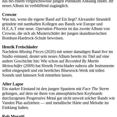
das bei einem vergleichsweise jungen Publikum Anklang findet. Ihr
neues Album ist verblüffend zugänglich.
Crowne
Was tun, wenn die eigene Band auf Eis liegt? Alexander Strandell
gründete mit namhaften Kollegen aus Bands wie Europe und
H.E.A.T eine neue.
Operation Phoenix
ist das zweite Album von
Crowne, die sich als Musterschüler der jungen skandinavischen
Bombast-Hardrock-Schule beweisen.
Henrik Freischlader
Nachdem
Missing Pieces
(2020) mit seiner damaligen Band live im
Studio entstand, deutet sein neues Album bereits im Titel auf eine
andere Geschichte hin: Wie schon auf
Recorded By Martin
Meinschäfer
(2009) hat Henrik Freischlader nahezu alle Instrumente
selbst eingespielt und ein herrliches Bluesrock-Werk mit tollen
Sounds und famosen Soli entstehen lassen.
After Lapse
Ein starker Einstand ist den jungen Spaniern mit
Face The Storm
gelungen, auf dem sie ihren von atmosphärischen Keyboards
durchzogenen Progressive Metal gar nicht unweit solcher Bands wie
Vanden Plas aufziehen — und metallische Härte und Melodie im
Einklang halten.
Rob Moratti