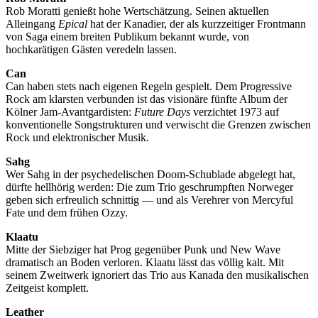
Rob Moratti genießt hohe Wertschätzung. Seinen aktuellen
Alleingang
Epical
hat der Kanadier, der als kurzzeitiger Frontmann
von Saga einem breiten Publikum bekannt wurde, von
hochkarätigen Gästen veredeln lassen.
Can
Can haben stets nach eigenen Regeln gespielt. Dem Progressive
Rock am klarsten verbunden ist das visionäre fünfte Album der
Kölner Jam-Avantgardisten:
Future Days
verzichtet 1973 auf
konventionelle Songstrukturen und verwischt die Grenzen zwischen
Rock und elektronischer Musik.
Sahg
Wer Sahg in der psychedelischen Doom-Schublade abgelegt hat,
dürfte hellhörig werden: Die zum Trio geschrumpften Norweger
geben sich erfreulich schnittig — und als Verehrer von Mercyful
Fate und dem frühen Ozzy.
Klaatu
Mitte der Siebziger hat Prog gegenüber Punk und New Wave
dramatisch an Boden verloren. Klaatu lässt das völlig kalt. Mit
seinem Zweitwerk ignoriert das Trio aus Kanada den musikalischen
Zeitgeist komplett.
Leather