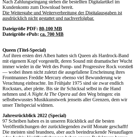
Nach Zahlungseingang stehen die bestellten Digitalartikel im
Kundenkonto zum Download bereit.
Die Weitergabe und Weiterverbreitung der Digitalausgaben ist
ausdrücklich nicht gestattet und nachverfolgbar.
Dateigröße PDF:
80-100 MB
Dateigröße ePub:
ca. 700 MB
Queen (Titel-Special)
Auf ihren ersten drei Alben hatten sich Queen als Hardrock-Band
mit eigenem Kopf vorgestellt, deren Sound mit dramatischer Wucht
immer wieder in die Welt des Pomp- und Progressive Rock vorstieß
— wobei ihnen nicht zuletzt die ausgefallene Erscheinung ihres
Frontmannes Freddie Mercury ebenso viel Bewunderung wie
Verachtung einbrachte. Im Frühjahr 1975 sind sie zwar endlich
Rockstars, aber pleite. Bis sie ihr Schicksal selbst in die Hand
nehmen und
A Night At The Opera
auf den Weg bringen: ein
selbstbewusstes Musikkunstwerk jenseits aller Grenzen, dem wir
unser Titelspecial widmen.
Jahresrückblick 2022 (Special)
97 Scheiben haben es in unseren Rückblick auf die besten
Veröffentlichungen der zurückliegenden zwölf Monate geschafft!
Die meisten sind brandneu, aber auch beeindruckende Neuauflagen