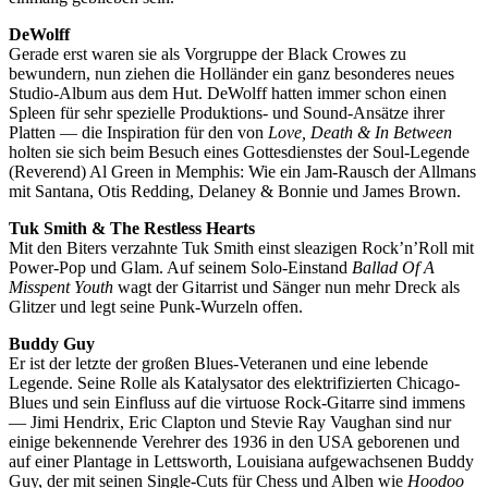
DeWolff
Gerade erst waren sie als Vorgruppe der Black Crowes zu
bewundern, nun ziehen die Holländer ein ganz besonderes neues
Studio-Album aus dem Hut. DeWolff hatten immer schon einen
Spleen für sehr spezielle Produktions- und Sound-Ansätze ihrer
Platten — die Inspiration für den von
Love, Death & In Between
holten sie sich beim Besuch eines Gottesdienstes der Soul-Legende
(Reverend) Al Green in Memphis: Wie ein Jam-Rausch der Allmans
mit Santana, Otis Redding, Delaney & Bonnie und James Brown.
Tuk Smith & The Restless Hearts
Mit den Biters verzahnte Tuk Smith einst sleazigen Rock’n’Roll mit
Power-Pop und Glam. Auf seinem Solo-Einstand
Ballad Of A
Misspent Youth
wagt der Gitarrist und Sänger nun mehr Dreck als
Glitzer und legt seine Punk-Wurzeln offen.
Buddy Guy
Er ist der letzte der großen Blues-Veteranen und eine lebende
Legende. Seine Rolle als Katalysator des elektrifizierten Chicago-
Blues und sein Einfluss auf die virtuose Rock-Gitarre sind immens
— Jimi Hendrix, Eric Clapton und Stevie Ray Vaughan sind nur
einige bekennende Verehrer des 1936 in den USA geborenen und
auf einer Plantage in Lettsworth, Louisiana aufgewachsenen Buddy
Guy, der mit seinen Single-Cuts für Chess und Alben wie
Hoodoo