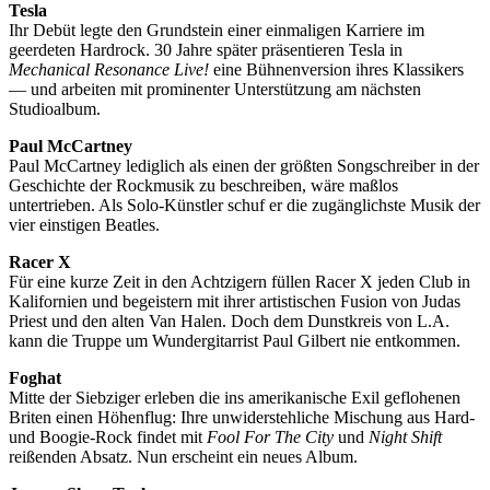
Tesla
Ihr Debüt legte den Grundstein einer einmaligen Karriere im
geerdeten Hardrock. 30 Jahre später präsentieren Tesla in
Mechanical Resonance Live!
eine Bühnenversion ihres Klassikers
— und arbeiten mit prominenter Unterstützung am nächsten
Studioalbum.
Paul McCartney
Paul McCartney lediglich als einen der größten Songschreiber in der
Geschichte der Rockmusik zu beschreiben, wäre maßlos
untertrieben. Als Solo-Künstler schuf er die zugänglichste Musik der
vier einstigen Beatles.
Racer X
Für eine kurze Zeit in den Achtzigern füllen Racer X jeden Club in
Kalifornien und begeistern mit ihrer artistischen Fusion von Judas
Priest und den alten Van Halen. Doch dem Dunstkreis von L.A.
kann die Truppe um Wundergitarrist Paul Gilbert nie entkommen.
Foghat
Mitte der Siebziger erleben die ins amerikanische Exil geflohenen
Briten einen Höhenflug: Ihre unwiderstehliche Mischung aus Hard-
und Boogie-Rock findet mit
Fool For The City
und
Night Shift
reißenden Absatz. Nun erscheint ein neues Album.