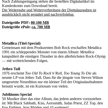
Nach Zahlungseingang stehen die bestellten Digitalartikel im
Kundenkonto zum Download bereit.
Die Weitergabe und Weiterverbreitung der Digitalausgaben ist
ausdrücklich nicht gestattet und nachverfolgbar.
Dateigröße PDF:
80-100 MB
Dateigröße ePub:
ca. 700 MB
Metallica (Titel-Special)
Gemeinsam mit dem Produzenten Bob Rock erschaffen Metallica
1991 ein schleppendes Monster von einem Album:
Metallica
katapultiert die einstigen Thrasher in den allerhöchsten Rock-Olymp
— mit weitreichenden Folgen.
Jethro Tull
1976 erscheint
Too Old To Rock’n’Roll, Too Young To Die
als
neunte LP von Jethro Tull. Dass für die jüngste von Steven Wilson
umgesetzte Neuedition nur ein kleiner Teil der Originalaufnahmen
benutzt wurde, ist ein Kuriosum von vielen.
Jubiläums-Special
50 Musiker über das eine Album, das jedem anderen vorzuziehen
ist: Mit Black Sabbath, Kiss, Aerosmith, Judas Priest, ZZ Top, den
Foo Fighters, Iron Maiden und 43 weiteren!