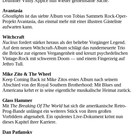
Drummer Vinny Appice nun wieder gemeinsame Sache.
Avantasia
Ghostlights
ist das siebte Album von Tobias Sammets Rock-Oper-
Projekt Avantasia, das einmal mehr mit einer illustren Gästeliste
aufwarten kann.
Witchcraft
Nucleus
fordert stärker heraus als der beliebte Vorgänger Legend.
Auf dem neuen Witchcraft-Album schlägt das runderneuerte Trio
die Brücke zur eigenen Vergangenheit und kreuzt psychedelischen
Vintage-Rock mit schwerem Doom — und einem Fingerzeig auf
Jethro Tull.
Mike Zito & The Wheel
Keep Coming Back ist Mike Zitos erstes Album nach seinem
Abschied von der Royal Southern Brotherhood: Mit Blues und
Americana kehrt er in seine eigentliche musikalische Heimat zurück.
Glass Hammer
Mit
The Breaking Of The World
hat sich die amerikanische Retro-
Prog-Bande unlängst ein weiteres Stück von ihren großen
Vorbildern abgenabelt. Ein opulentes Live-Dokument krönt nun
dieses Kapitel ihrer Karriere.
Dan Patlansky