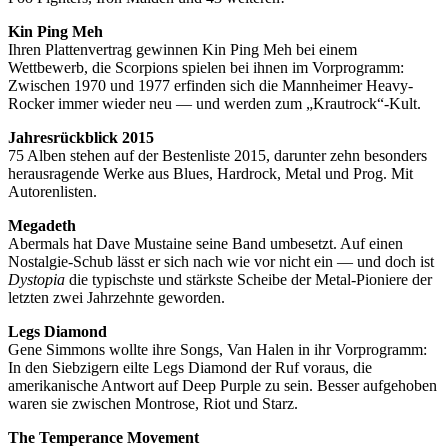
Kin Ping Meh
Ihren Plattenvertrag gewinnen Kin Ping Meh bei einem
Wettbewerb, die Scorpions spielen bei ihnen im Vorprogramm:
Zwischen 1970 und 1977 erfinden sich die Mannheimer Heavy-
Rocker immer wieder neu — und werden zum „Krautrock“-Kult.
Jahresrückblick 2015
75 Alben stehen auf der Bestenliste 2015, darunter zehn besonders
herausragende Werke aus Blues, Hardrock, Metal und Prog. Mit
Autorenlisten.
Megadeth
Abermals hat Dave Mustaine seine Band umbesetzt. Auf einen
Nostalgie-Schub lässt er sich nach wie vor nicht ein — und doch ist
Dystopia
die typischste und stärkste Scheibe der Metal-Pioniere der
letzten zwei Jahrzehnte geworden.
Legs Diamond
Gene Simmons wollte ihre Songs, Van Halen in ihr Vorprogramm:
In den Siebzigern eilte Legs Diamond der Ruf voraus, die
amerikanische Antwort auf Deep Purple zu sein. Besser aufgehoben
waren sie zwischen Montrose, Riot und Starz.
The Temperance Movement