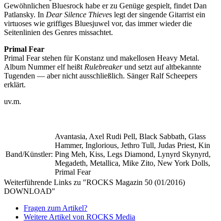
Gewöhnlichen Bluesrock habe er zu Genüge gespielt, findet Dan
Patlansky. In
Dear Silence Thieve
s legt der singende Gitarrist ein
virtuoses wie griffiges Bluesjuwel vor, das immer wieder die
Seitenlinien des Genres missachtet.
Primal Fear
Primal Fear stehen für Konstanz und makellosen Heavy Metal.
Album Nummer elf heißt
Rulebreaker
und setzt auf altbekannte
Tugenden — aber nicht ausschließlich. Sänger Ralf Scheepers
erklärt.
uv.m.
Avantasia, Axel Rudi Pell, Black Sabbath, Glass
Hammer, Inglorious, Jethro Tull, Judas Priest, Kin
Band/Künstler:
Ping Meh, Kiss, Legs Diamond, Lynyrd Skynyrd,
Megadeth, Metallica, Mike Zito, New York Dolls,
Primal Fear
Weiterführende Links zu "ROCKS Magazin 50 (01/2016)
DOWNLOAD"
Fragen zum Artikel?
Weitere Artikel von ROCKS Media