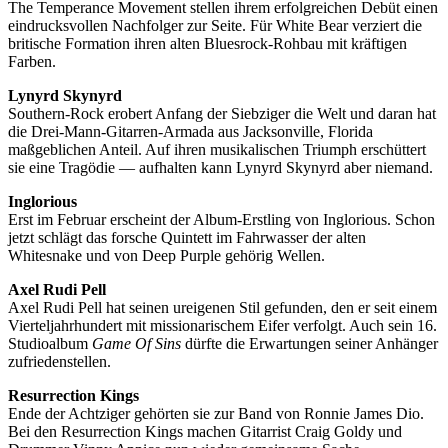
The Temperance Movement stellen ihrem erfolgreichen Debüt einen
eindrucksvollen Nachfolger zur Seite. Für White Bear verziert die
britische Formation ihren alten Bluesrock-Rohbau mit kräftigen
Farben.
Lynyrd Skynyrd
Southern-Rock erobert Anfang der Siebziger die Welt und daran hat
die Drei-Mann-Gitarren-Armada aus Jacksonville, Florida
maßgeblichen Anteil. Auf ihren musikalischen Triumph erschüttert
sie eine Tragödie — aufhalten kann Lynyrd Skynyrd aber niemand.
Inglorious
Erst im Februar erscheint der Album-Erstling von Inglorious. Schon
jetzt schlägt das forsche Quintett im Fahrwasser der alten
Whitesnake und von Deep Purple gehörig Wellen.
Axel Rudi Pell
Axel Rudi Pell hat seinen ureigenen Stil gefunden, den er seit einem
Vierteljahrhundert mit missionarischem Eifer verfolgt. Auch sein 16.
Studioalbum
Game Of Sins
dürfte die Erwartungen seiner Anhänger
zufriedenstellen.
Resurrection Kings
Ende der Achtziger gehörten sie zur Band von Ronnie James Dio.
Bei den Resurrection Kings machen Gitarrist Craig Goldy und