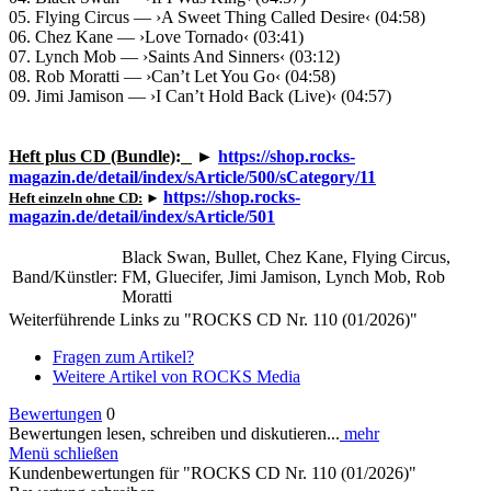
05. Flying Circus — ›A Sweet Thing Called Desire‹ (04:58)
06. Chez Kane — ›Love Tornado‹ (03:41)
07. Lynch Mob — ›Saints And Sinners‹ (03:12)
08. Rob Moratti — ›Can’t Let You Go‹ (04:58)
09. Jimi Jamison — ›I Can’t Hold Back (Live)‹ (04:57)
Heft plus CD (Bundle)
:
►
https://shop.rocks-
magazin.de/detail/index/sArticle/500/sCategory/11
https://shop.rocks-
Heft einzeln ohne CD:
►
magazin.de/detail/index/sArticle/501
Black Swan, Bullet, Chez Kane, Flying Circus,
Band/Künstler:
FM, Gluecifer, Jimi Jamison, Lynch Mob, Rob
Moratti
Weiterführende Links zu "ROCKS CD Nr. 110 (01/2026)"
Fragen zum Artikel?
Weitere Artikel von ROCKS Media
Bewertungen
0
Bewertungen lesen, schreiben und diskutieren...
mehr
Menü schließen
Kundenbewertungen für "ROCKS CD Nr. 110 (01/2026)"