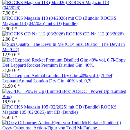
ROCKS Magazin 113
(04/2026)
7,90 € *
ROCKS
Magazin 113 (04/2026) mit CD (Bundle)
9,90 € *
ROCKS CD Nr. 112 (03/2026)
2,00 € *
Suzi Quatro - The Devil In
Me (CD)
12,99 € *
Def Leppard Rocket Premium Distilled Gin: 40%...
31,90 € *
Def
Leppard Animal London Dry Gin: 40% vol, 0,7l
31,90 € *
AC/DC - Power Up (Limited
Box)
18,99 € *
ROCKS
Magazin 105 (02/2025) mit CD (Bundle)
9,50 € *
Ozzy Osbourne: Action-Figur von Todd McFarlane...