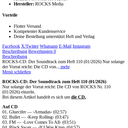
Hersteller:
ROCKS Media
Vorteile
Flotter Versand
Kompetenter Kundenservice
Deine Bestellung unterstützt Heft und Verlag
Facebook
X/Twitter
Whatsapp
E-Mail
Instagram
Beschreibung
Bewertungen
0
Beschreibung
ROCKS-CD: Der Soundtrack zum Heft 110 (01/2026) Nur solange
der Vorrat reicht: Die CD von...
mehr
Menü schließen
ROCKS-CD: Der Soundtrack zum Heft 110 (01/2026)
Nur solange der Vorrat reicht: Die CD von ROCKS Nr. 110
(01/2026) einzeln.
Bei diesem Artikel handelt es sich um
die CD.
Auf CD
01. Gluecifer — ›Armadas‹ (02:57)
02. Bullet — ›Keep Rolling‹ (03:47)
03. FM — ›Love Comes To All‹ (03:51)
04. Black Swan — ›If I Was King‹ (04:57)