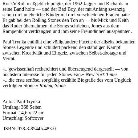
Rock'n'Roll maßgeblich prägte, der 1962 Jagger und Richards in
seine Band holte — und der Bad Boy, der mit Anfang zwanzig
schon drei uneheliche Kinder mit drei verschiedenen Frauen hatte.
Er gab bei den Rolling Stones den Ton an — bis Mick und Keith
das Ruder übernahmen, die Songs schrieben, Jones aus dem
Rampenlicht verdrängten und ihm seine Freundinnen ausspannten.
Paul Trynka enthüllt eine völlig andere Facette der allseits bekannten
Stones-Legende und schildert packend den ständigen Kampf
zwischen Kreativität und Ehrgeiz, zwischen Selbstsabotage und
Verrat.
»...gewissenhaft recherchiert und überzeugend dargestellt — von
höchstem Interesse für jeden Stones-Fan.«
New York Times
»...die erste seriöse, sorgfältig erzählte Biografie des vom Unglück
verfolgten Stone.«
Rolling Stone
Autor: Paul Trynka
Umfang: 368 Seiten
Format: 14,6 x 22 cm
Umschlag: Softcover
ISBN: 978-3-85445-483-0