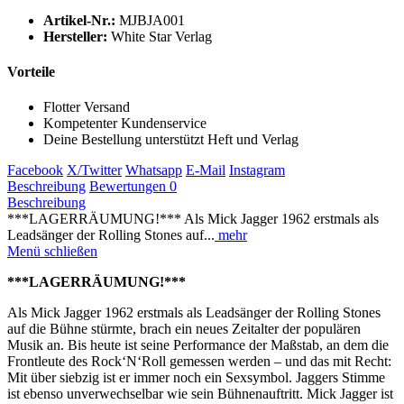
Artikel-Nr.:
MJBJA001
Hersteller:
White Star Verlag
Vorteile
Flotter Versand
Kompetenter Kundenservice
Deine Bestellung unterstützt Heft und Verlag
Facebook
X/Twitter
Whatsapp
E-Mail
Instagram
Beschreibung
Bewertungen
0
Beschreibung
***LAGERRÄUMUNG!*** Als Mick Jagger 1962 erstmals als
Leadsänger der Rolling Stones auf...
mehr
Menü schließen
***LAGERRÄUMUNG!***
Als Mick Jagger 1962 erstmals als Leadsänger der Rolling Stones
auf die Bühne stürmte, brach ein neues Zeitalter der populären
Musik an. Bis heute ist seine Performance der Maßstab, an dem die
Frontleute des Rock‘N‘Roll gemessen werden – und das mit Recht:
Mit über siebzig ist er immer noch ein Sexsymbol. Jaggers Stimme
ist ebenso unverwechselbar wie sein Bühnenauftritt. Mick Jagger ist