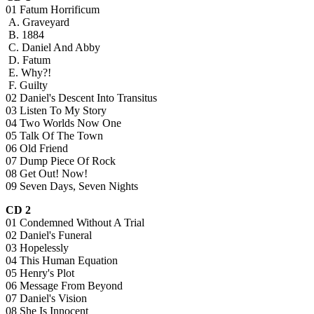
01 Fatum Horrificum
A. Graveyard
B. 1884
C. Daniel And Abby
D. Fatum
E. Why?!
F. Guilty
02 Daniel's Descent Into Transitus
03 Listen To My Story
04 Two Worlds Now One
05 Talk Of The Town
06 Old Friend
07 Dump Piece Of Rock
08 Get Out! Now!
09 Seven Days, Seven Nights
CD 2
01 Condemned Without A Trial
02 Daniel's Funeral
03 Hopelessly
04 This Human Equation
05 Henry's Plot
06 Message From Beyond
07 Daniel's Vision
08 She Is Innocent