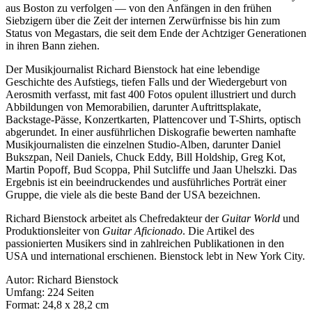
aus Boston zu verfolgen — von den Anfängen in den frühen
Siebzigern über die Zeit der internen Zerwürfnisse bis hin zum
Status von Megastars, die seit dem Ende der Achtziger Generationen
in ihren Bann ziehen.
Der Musikjournalist Richard Bienstock hat eine lebendige
Geschichte des Aufstiegs, tiefen Falls und der Wiedergeburt von
Aerosmith verfasst, mit fast 400 Fotos opulent illustriert und durch
Abbildungen von Memorabilien, darunter Auftrittsplakate,
Backstage-Pässe, Konzertkarten, Plattencover und T-Shirts, optisch
abgerundet. In einer ausführlichen Diskografie bewerten namhafte
Musikjournalisten die einzelnen Studio-Alben, darunter Daniel
Bukszpan, Neil Daniels, Chuck Eddy, Bill Holdship, Greg Kot,
Martin Popoff, Bud Scoppa, Phil Sutcliffe und Jaan Uhelszki. Das
Ergebnis ist ein beeindruckendes und ausführliches Porträt einer
Gruppe, die viele als die beste Band der USA bezeichnen.
Richard Bienstock arbeitet als Chefredakteur der
Guitar World
und
Produktionsleiter von
Guitar Aficionado
. Die Artikel des
passionierten Musikers sind in zahlreichen Publikationen in den
USA und international erschienen. Bienstock lebt in New York City.
Autor: Richard Bienstock
Umfang: 224 Seiten
Format: 24,8 x 28,2 cm