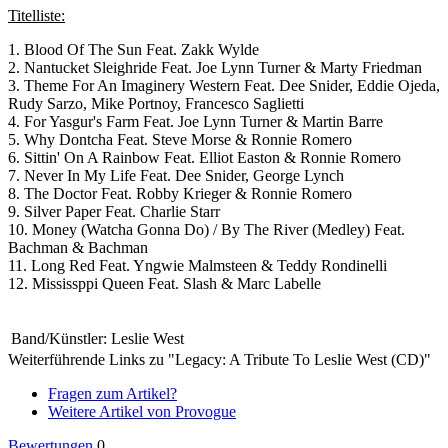
Titelliste:
1. Blood Of The Sun Feat. Zakk Wylde
2. Nantucket Sleighride Feat. Joe Lynn Turner & Marty Friedman
3. Theme For An Imaginery Western Feat. Dee Snider, Eddie Ojeda,
Rudy Sarzo, Mike Portnoy, Francesco Saglietti
4. For Yasgur's Farm Feat. Joe Lynn Turner & Martin Barre
5. Why Dontcha Feat. Steve Morse & Ronnie Romero
6. Sittin' On A Rainbow Feat. Elliot Easton & Ronnie Romero
7. Never In My Life Feat. Dee Snider, George Lynch
8. The Doctor Feat. Robby Krieger & Ronnie Romero
9. Silver Paper Feat. Charlie Starr
10. Money (Watcha Gonna Do) / By The River (Medley) Feat.
Bachman & Bachman
11. Long Red Feat. Yngwie Malmsteen & Teddy Rondinelli
12. Mississppi Queen Feat. Slash & Marc Labelle
Band/Künstler:
Leslie West
Weiterführende Links zu "Legacy: A Tribute To Leslie West (CD)"
Fragen zum Artikel?
Weitere Artikel von Provogue
Bewertungen
0