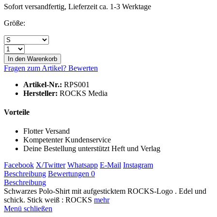
Sofort versandfertig, Lieferzeit ca. 1-3 Werktage
Größe:
In den
Warenkorb
Fragen zum Artikel?
Bewerten
Artikel-Nr.:
RPS001
Hersteller:
ROCKS Media
Vorteile
Flotter Versand
Kompetenter Kundenservice
Deine Bestellung unterstützt Heft und Verlag
Facebook
X/Twitter
Whatsapp
E-Mail
Instagram
Beschreibung
Bewertungen
0
Beschreibung
Schwarzes Polo-Shirt mit aufgesticktem ROCKS-Logo . Edel und
schick. Stick weiß : ROCKS
mehr
Menü schließen