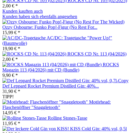
ROCKS CD Nr. 105 (02/2025)
2,00 € *
Kunden kauften auch
Kunden haben sich ebenfalls angesehen
Ozzy Osbourne: Funko Pop!-Figur (No Rest For...
15,99 € *
AC/DC: Tragetasche "Power Up!"
(Baumwolle)
19,90 € *
ROCKS CD Nr. 113 (04/2026)
2,00 € *
ROCKS
Magazin 113 (04/2026) mit CD (Bundle)
9,90 € *
Def Leppard Rocket Premium Distilled Gin: 40%...
31,90 € *
TIPP!
Motörhead:
Flaschenöffner "Snaggletooth"
14,95 € *
Rolling Stones-Tasse
11,95 € *
KISS Cold Gin: 40% vol, 0,5l